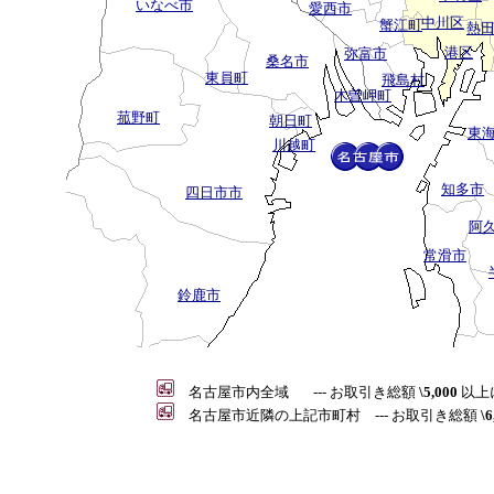
いなべ市
愛西市
中川区
蟹江町
熱
港区
弥富市
桑名市
東員町
飛島村
木曽岬町
菰野町
朝日町
東
川越町
知多市
四日市市
阿
常滑市
鈴鹿市
名古屋市内全域 --- お取引き総額
\5,000
以上
名古屋市近隣の上記市町村 --- お取引き総額
\6