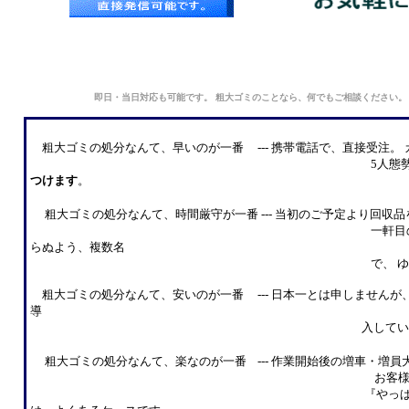
即日・当日対応も可能です。 粗大ゴミのことなら、何でもご相談ください。
粗大ゴミの処分なんて、早いのが一番 --- 携帯電話で、直接受注。
5人態勢ですので、最寄りの
つけます
。
粗大ゴミの処分なんて、時間厳守が一番 --- 当初のご予定より回
一軒目のご追加により、二軒目
らぬよう、複数名
で、 ゆとりあるスケジュール
粗大ゴミの処分なんて、安いのが一番 --- 日本一とは申しません
導
入していませんので、営業コス
粗大ゴミの処分なんて、楽なのが一番 --- 作業開始後の増車・増員
お客様が途中まで搬出作業を
『やっぱり、疲れたから、後は