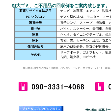
粗大ゴミ、ご不用品の回収例をご案内致します。
家電リサイクル法品目
テレビ、冷蔵庫、エアコン、洗濯
PC / パソコン
デスク型PC本体、モニター、ノート
家電全般
電子レンジ、ストーブ、掃除機、カ
乗り物
バイク、スクーター、乗用車、自転
家具
たんす、ダイニングテーブル、鏡台
家財
布団、畳、カーテン、絨毯、衣装ケ
住宅外回り
庭木の伐採処分、物置の解体撤去、
サーフボード、ゴルフセット、観葉
その他
古紙、消火器、コピー機
春日井市 粗大ゴミ回収 / 冷蔵庫、パソコン、テレビ、エアコン、バイク、家具