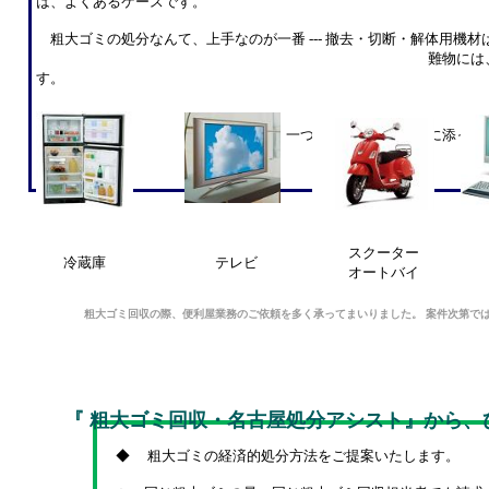
は、よくあるケースです。
粗大ゴミの処分なんて、上手なのが一番 --- 撤去・切断・解体用機
難物には、解体屋さんがバック
す。
便利屋として、一つでも多くのご期待に添って
スクーター
冷蔵庫
テレビ
オートバイ
粗大ゴミ回収の際、便利屋業務のご依頼を多く承ってまいりました。 案件次第で
『 粗大ゴミ回収・名古屋処分アシスト』から、
◆
粗大ゴミの経済的処分方法をご提案いたします。