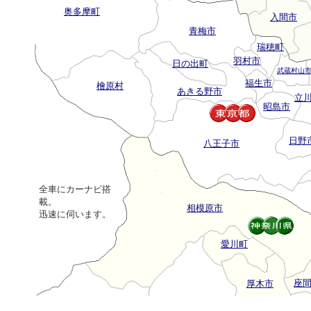
奥多摩町
入間市
青梅市
瑞穂町
羽村市
日の出町
武蔵村山
福生市
檜原村
あきる野市
立
昭島市
日野
八王子市
全車にカーナビ搭
載。
相模原市
迅速に伺います。
愛川町
座
厚木市