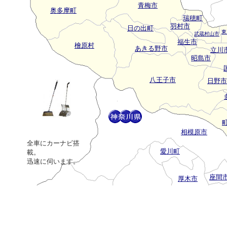
青梅市
奥多摩町
瑞穂町
羽村市
日の出町
東
武蔵村山市
福生市
檜原村
あきる野市
立川
昭島市
八王子市
日野市
相模原市
全車にカーナビ搭
愛川町
載。
迅速に伺います。
座間
厚木市